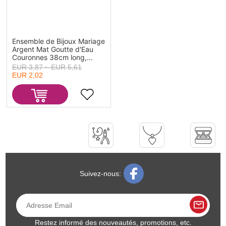
Ensemble de Bijoux Mariage
Argent Mat Goutte d'Eau
Couronnes 38cm long,
4cm, 1 Kit
EUR 3,87 ~ EUR 5,61
EUR 2,02
Suivez-nous:
Restez informé des nouveautés, promotions, etc.