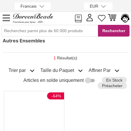
Francais
EUR
Fournitures pour bijoux · 2009
Autres Ensembles
1
Résultat(s)
Trier par
Affiner Par
Taille du Paquet
En Stock
Articles en solde uniquement
Préacheter
-64%