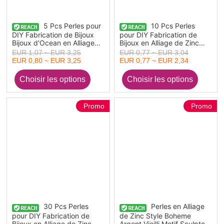
5 Pcs Perles pour
10 Pcs Perles
DIY Fabrication de Bijoux
pour DIY Fabrication de
Bijoux d'Ocean en Alliage
Bijoux en Alliage de Zinc
de Zinc Or Mat Tortue
Cuivre Rouge Antique Bleu
EUR 1,07 ~ EUR 3,25
EUR 0,77 ~ EUR 3,04
Coquilles
Rond Motif Sculpte Finition
EUR 0,80 ~ EUR 3,25
EUR 0,77 ~ EUR 2,34
Patinee Effet Vert-de-Gris
Promo
Promo
30 Pcs Perles
Perles en Alliage
pour DIY Fabrication de
de Zinc Style Boheme
Bijoux en Alliage de Zinc
Argent Vieilli Motif Sculpte