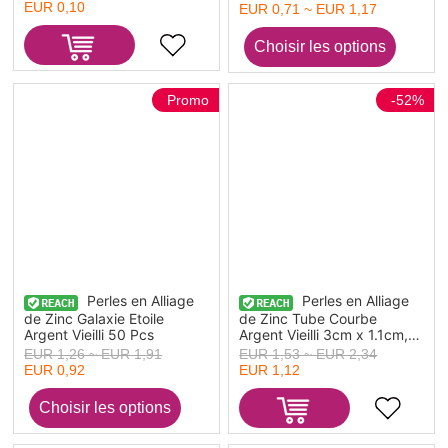
Geometrique
EUR 0,10
EUR 0,71 ~ EUR 1,17
Promo
-52%
Perles en Alliage
Perles en Alliage
de Zinc Galaxie Etoile
de Zinc Tube Courbe
Argent Vieilli 50 Pcs
Argent Vieilli 3cm x 1.1cm,
Trou: env. 6.5mm, 10 Pcs
EUR 1,53 ~ EUR 2,34
EUR 1,26 ~ EUR 1,91
EUR 1,12
EUR 0,92