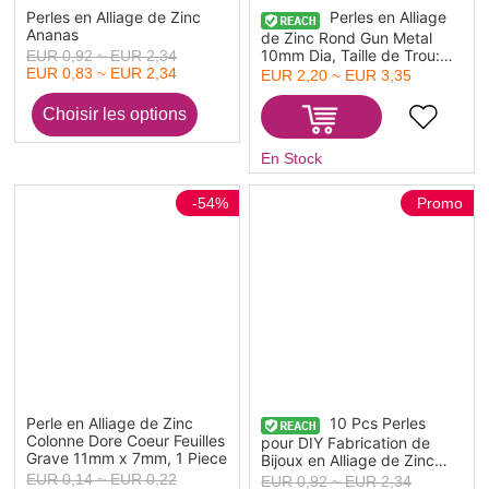
Perles en Alliage de Zinc
Perles en Alliage
Ananas
de Zinc Rond Gun Metal
10mm Dia, Taille de Trou:
EUR 0,92 ~ EUR 2,34
4.4mm, 50 Pcs
EUR 0,83 ~ EUR 2,34
EUR 2,20 ~ EUR 3,35
En Stock
-54%
Promo
Perle en Alliage de Zinc
10 Pcs Perles
Colonne Dore Coeur Feuilles
pour DIY Fabrication de
Grave 11mm x 7mm, 1 Piece
Bijoux en Alliage de Zinc
Couleur Or 16K
EUR 0,14 ~ EUR 0,22
EUR 0,92 ~ EUR 2,34