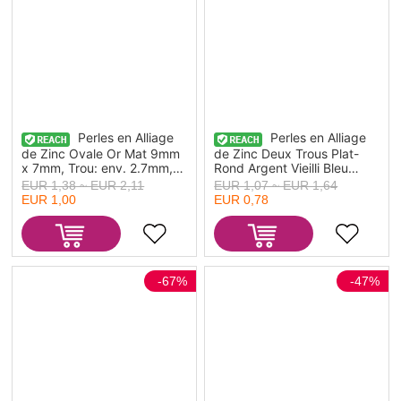
Perles en Alliage
Perles en Alliage
de Zinc Ovale Or Mat 9mm
de Zinc Deux Trous Plat-
x 7mm, Trou: env. 2.7mm,
Rond Argent Vieilli Bleu
10 Pcs
Paon Email 12mm Dia, Trou:
EUR 1,38 ~ EUR 2,11
EUR 1,07 ~ EUR 1,64
env. 1.1mm, 10 Pcs
EUR 1,00
EUR 0,78
-67%
-47%