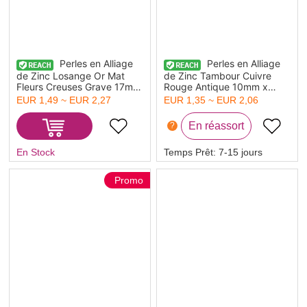
Perles en Alliage
Perles en Alliage
de Zinc Losange Or Mat
de Zinc Tambour Cuivre
Fleurs Creuses Grave 17mm
Rouge Antique 10mm x
x 14mm, Trou: env. 1mm, 5
7mm, Trou: env. 4.4mm, 30
EUR 1,49 ~ EUR 2,27
EUR 1,35 ~ EUR 2,06
Pcs
Pcs
?
En Stock
Temps Prêt:
7-15 jours
Promo