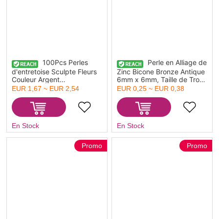
100Pcs Perles
Perle en Alliage de
d'entretoise Sculpte Fleurs
Zinc Bicone Bronze Antique
Couleur Argent
6mm x 6mm, Taille de Trou:
Vieilli,7x7mm
1.6mm, 20 PCs
EUR 1,67 ~ EUR 2,54
EUR 0,25 ~ EUR 0,38
En Stock
En Stock
Promo
Promo