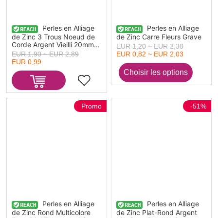
Perles en Alliage
Perles en Alliage
de Zinc 3 Trous Noeud de
de Zinc Carre Fleurs Grave
Corde Argent Vieilli 20mm x
EUR 1,20 ~ EUR 2,30
6mm, Trou: env. 3.3mm, 50
EUR 1,90 ~ EUR 2,89
EUR 0,82 ~ EUR 2,03
Pcs
EUR 0,99
Promo
-51%
Perles en Alliage
Perles en Alliage
de Zinc Rond Multicolore
de Zinc Plat-Rond Argent