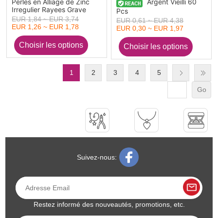
Perles en Alliage de Zinc
Argent Vieilli 60
Irregulier Rayees Grave
Pcs
EUR 1,84 ~ EUR 3,74
EUR 0,61 ~ EUR 4,38
EUR 1,26 ~ EUR 1,78
EUR 0,30 ~ EUR 1,97
1
2
3
4
5
Go
Suivez-nous:
Restez informé des nouveautés, promotions, etc.