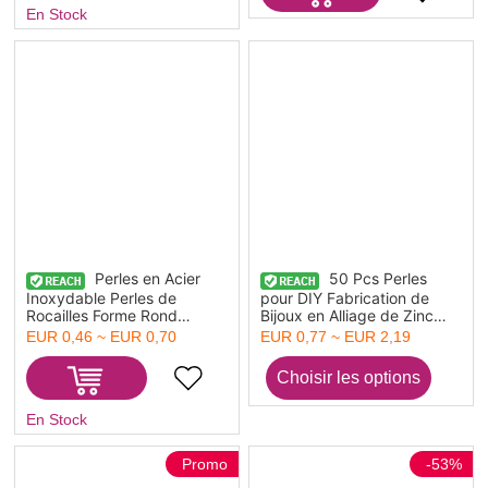
En Stock
Perles en Acier
50 Pcs Perles
Inoxydable Perles de
pour DIY Fabrication de
Rocailles Forme Rond
Bijoux en Alliage de Zinc
Argent Mat Diametre: 3mm,
Cuivre Rouge Antique Bleu
EUR 0,46 ~ EUR 0,70
EUR 0,77 ~ EUR 2,19
Tailles de Trous: 1.0mm, 50
Colonne Spiral Finition
Pcs
Patinee Effet Vert-de-Gris
En Stock
Promo
-53%