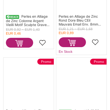
Perles en Alliage
Perles en Alliage de Zinc
Rond Dore Bleu CEil
de Zinc Colonne Argent
Mauvais Email Env. 8mm
Vieilli Motif Sculpte Grave
Dia, Trou: env. 1.3mm, 10
10mm x 10mm, Trou: env.
EUR 1,21 ~ EUR 1,68
EUR 0,92 ~ EUR 1,40
Pcs
4.6mm, 5 Pcs
EUR 0,89
EUR 0,46
En Stock
Promo
Promo