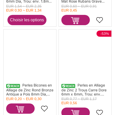
6mm Dia, Trou: env. 1.8mm,
Mat Rose Rubans Grave
20 Pcs
Email 15mm x 12mm, Taille
EUR 1,54 ~ EUR 2,35
EUR 0,60 ~ EUR 0,91
de Trou: 1.1mm, 3 Pcs
EUR 0,93 ~ EUR 1,34
EUR 0,45
-53%
Perles Bicones en
Perles en Alliage
Alliage de Zinc Rond Bronze
de Zinc 2 Trous Carre Dore
Antique a Pois 8mm Dia,
6mm x 6mm, Trou: env.
Taille de Trou: 1.9mm, 15
1.2mm, 10 Pcs
EUR 0,20 ~ EUR 0,30
EUR 0,77 ~ EUR 1,17
Pcs
EUR 0,56