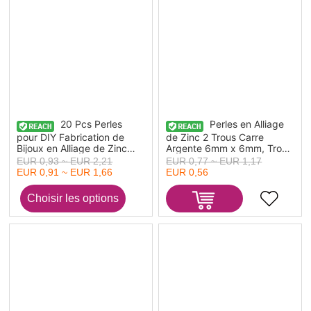
20 Pcs Perles
Perles en Alliage
pour DIY Fabrication de
de Zinc 2 Trous Carre
Bijoux en Alliage de Zinc
Argente 6mm x 6mm, Trou:
Cuivre Rouge Antique Bleu
env. 1.2mm, 10 Pcs
EUR 0,93 ~ EUR 2,21
EUR 0,77 ~ EUR 1,17
Face Demon Finition
EUR 0,91 ~ EUR 1,66
EUR 0,56
Patinee Effet Vert-de-Gris