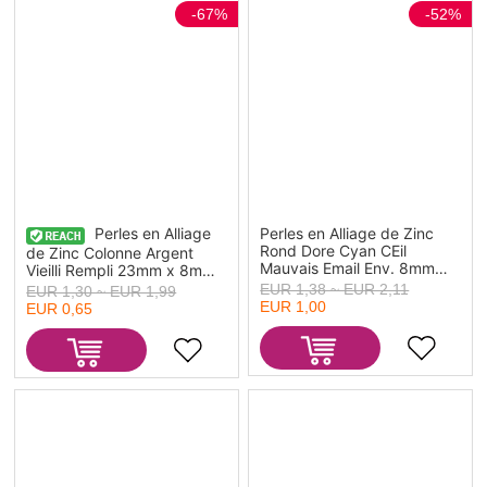
-67%
-52%
Perles en Alliage
Perles en Alliage de Zinc
Rond Dore Cyan CEil
de Zinc Colonne Argent
Mauvais Email Env. 8mm
Vieilli Rempli 23mm x 8mm,
Dia, Trou: env. 1.3mm, 10
Trou: env. 2.5mm, 5 Pcs
EUR 1,38 ~ EUR 2,11
EUR 1,30 ~ EUR 1,99
Pcs
EUR 1,00
EUR 0,65