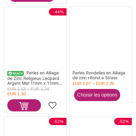
-44%
Perles en Alliage
Perles Rondelles en Alliage
de zinc+Rond a Strass
de Zinc Religieux Leopard
Argent Mat 11mm x 11mm,
EUR 1,07 ~ EUR 2,36
Trou: env. 4.3mm, 20 Pcs
EUR 1,53 ~ EUR 2,34
EUR 1,30
-52%
-52%