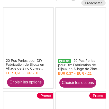
Préacheter
20 Pcs Perles pour DIY
20 Pcs Perles
Fabrication de Bijoux en
pour DIY Fabrication de
Alliage de Zinc Cuivre
Bijoux en Alliage de Zinc
Rouge Antique Bleu
Cuivre Rouge Antique Bleu
EUR 0,61 ~ EUR 2,10
EUR 0,37 ~ EUR 4,21
Tambour Fleurs Finition
Finition Patinee Effet Vert-
Patinee Effet Vert-de-Gris
de-Gris
Promo
Promo