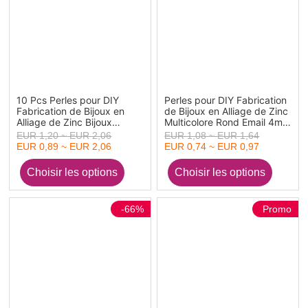
10 Pcs Perles pour DIY
Perles pour DIY Fabrication
Fabrication de Bijoux en
de Bijoux en Alliage de Zinc
Alliage de Zinc Bijoux
Multicolore Rond Email 4mm
d'Ocean Rouge Email
Dia, Trou: env. 1.2mm, 20
EUR 1,20 ~ EUR 2,06
EUR 1,08 ~ EUR 1,64
Pcs
EUR 0,89 ~ EUR 2,06
EUR 0,74 ~ EUR 0,97
-66%
Promo