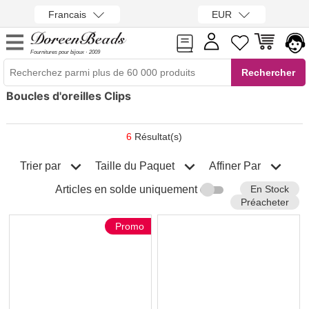
Francais
EUR
Fournitures pour bijoux · 2009
Boucles d'oreilles Clips
6
Résultat(s)
Trier par
Affiner Par
Taille du Paquet
En Stock
Articles en solde uniquement
Préacheter
Promo