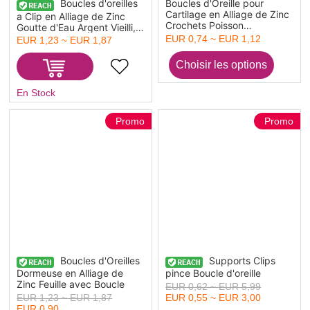
Boucles d'oreilles
Boucles d'Oreille pour
Cartilage en Alliage de Zinc
a Clip en Alliage de Zinc
Crochets Poisson
Goutte d'Eau Argent Vieilli,
Multicolore, avec Boucle
27mm x 17mm, 4 Pcs
EUR 0,74 ~ EUR 1,12
EUR 1,23 ~ EUR 1,87
5.9cm x 3.5cm, 10 Pcs
En Stock
Promo
Promo
Boucles d'Oreilles
Supports Clips
Dormeuse en Alliage de
pince Boucle d'oreille
Zinc Feuille avec Boucle
EUR 0,62 ~ EUR 5,99
EUR 1,23 ~ EUR 1,87
EUR 0,55 ~ EUR 3,00
EUR 0,90