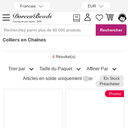
Francais
EUR
Fournitures pour bijoux · 2009
Colliers en Chaînes
4
Résultat(s)
Trier par
Affiner Par
Taille du Paquet
En Stock
Articles en solde uniquement
Préacheter
Promo