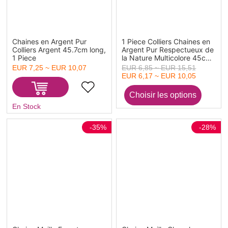
Chaines en Argent Pur
1 Piece Colliers Chaines en
Colliers Argent 45.7cm long,
Argent Pur Respectueux de
1 Piece
la Nature Multicolore 45cm
long
EUR 7,25 ~ EUR 10,07
EUR 6,85 ~ EUR 15,51
EUR 6,17 ~ EUR 10,05
En Stock
-35%
-28%