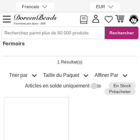
Francais
EUR
Fournitures pour bijoux · 2009
Fermoirs
1
Résultat(s)
Trier par
Affiner Par
Taille du Paquet
En Stock
Articles en solde uniquement
Préacheter