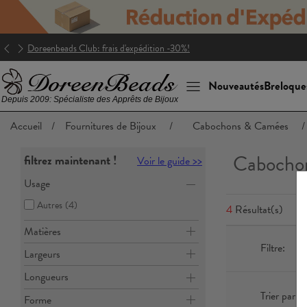
Doreenbeads Club: frais d'expédition -30%!
Nouveautés
Breloque
Depuis 2009: Spécialiste des Apprêts de Bijoux
Accueil
/
Fournitures de Bijoux
/
Cabochons & Camées
/
Cabochon
filtrez maintenant !
Voir le guide >>
Usage
Autres
(4)
4
Résultat(s)
Matières
Filtre:
Largeurs
Longueurs
Trier par:
Forme