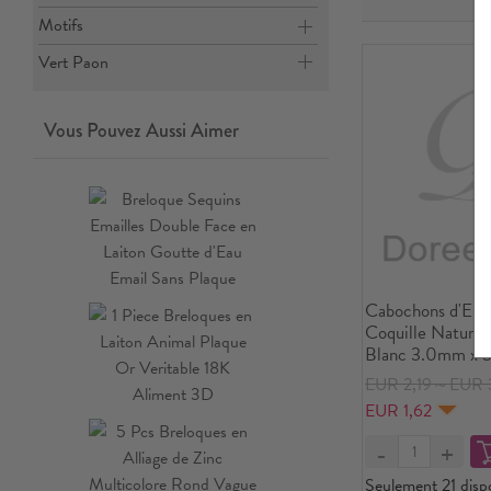
Motifs
Vert Paon
Vous Pouvez Aussi Aimer
Cabochons d'Emb
Coquille Naturel
Blanc 3.0mm x 
EUR 2,19～EUR 
EUR 1,62
Seulement 21 disp